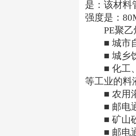
是：该材料
强度是：80
PE聚乙
■ 城市自
■ 城乡
■ 化工、
等工业的料
■ 农用
■ 邮电通
■ 矿山砂
■ 邮电通