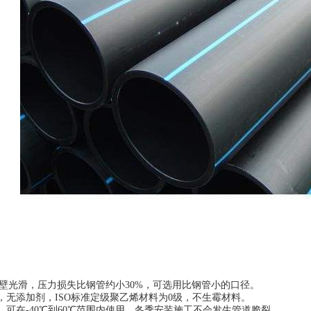
内壁光滑，压力损失比钢管约小30%，可选用比钢管小的口径。
，无添加剂，ISO标准定级聚乙烯材料为0级，不生霉材料。
，可在-40℃到60℃范围内使用，冬季安装施工不会发生管道脆裂 。